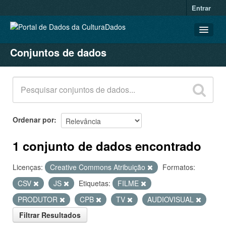
Entrar
Conjuntos de dados
CONJUNTOS DE DADOS
ORGANIZAÇÕES
GRUPOS
SOBRE
Ordenar por
1 conjunto de dados encontrado
Licenças:
Creative Commons Atribuição
Formatos:
CSV
JS
Etiquetas:
FILME
PRODUTOR
CPB
TV
AUDIOVISUAL
Filtrar Resultados