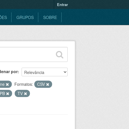
Entrar
ÕES
GRUPOS
SOBRE
denar por
ine
Formatos:
CSV
PB
TV