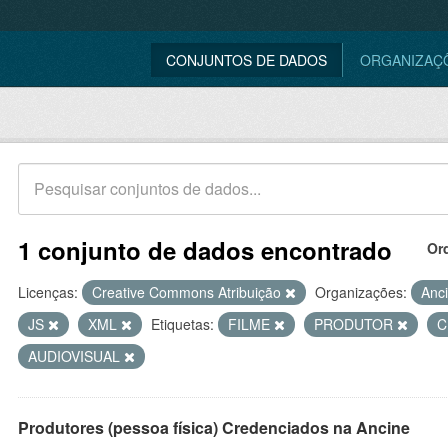
CONJUNTOS DE DADOS
ORGANIZAÇ
1 conjunto de dados encontrado
Or
Licenças:
Creative Commons Atribuição
Organizações:
Anc
JS
XML
Etiquetas:
FILME
PRODUTOR
C
AUDIOVISUAL
Produtores (pessoa física) Credenciados na Ancine