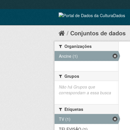
Conjuntos de dados
Organizações
Ancine (1)
Grupos
Não há Grupos que
correspondam a essa busca
Etiquetas
TV (1)
TELEVISÃO (1)