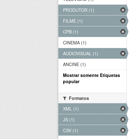
PRODUTOR (1)
FILME (1)
CPB (1)
CINEMA (1)
AUDIOVISUAL (1)
ANCINE (1)
Mostrar somente Etiquetas
popular
Formatos
XML (1)
JS (1)
CSV (1)