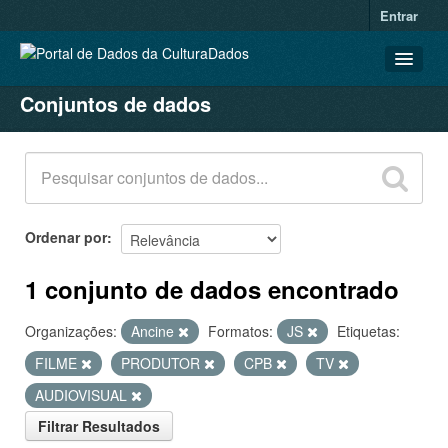
Entrar
Conjuntos de dados
CONJUNTOS DE DADOS
ORGANIZAÇÕES
GRUPOS
SOBRE
Ordenar por
1 conjunto de dados encontrado
Organizações:
Ancine
Formatos:
JS
Etiquetas:
FILME
PRODUTOR
CPB
TV
AUDIOVISUAL
Filtrar Resultados