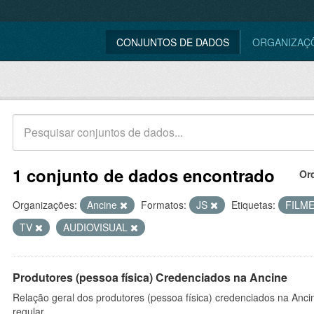
CONJUNTOS DE DADOS
ORGANIZAÇ
1 conjunto de dados encontrado
Or
Organizações:
Ancine
Formatos:
JS
Etiquetas:
FILM
TV
AUDIOVISUAL
Produtores (pessoa física) Credenciados na Ancine
Relação geral dos produtores (pessoa física) credenciados na Anc
regular.