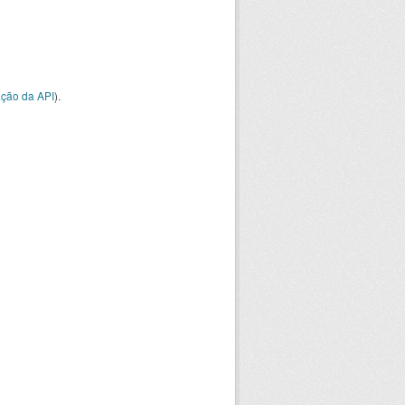
ção da API
).