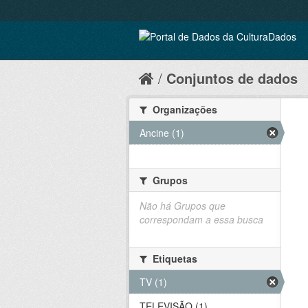
Conjuntos de dados
Organizações
Ancine (1)
Grupos
Não há Grupos que
correspondam a essa busca
Etiquetas
TV (1)
TELEVISÃO (1)