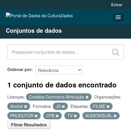
Entrar
Conjuntos de dados
CONJUNTOS DE DADOS
ORGANIZAÇÕES
GRUPOS
SOBRE
Ordenar por
1 conjunto de dados encontrado
Licenças:
Creative Commons Atribuição
Organizações:
Ancine
Formatos:
JS
Etiquetas:
FILME
PRODUTOR
CPB
TV
AUDIOVISUAL
Filtrar Resultados