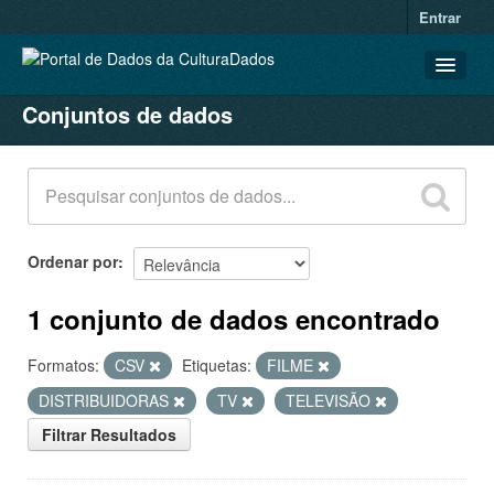
Entrar
Conjuntos de dados
CONJUNTOS DE DADOS
ORGANIZAÇÕES
GRUPOS
SOBRE
Ordenar por
1 conjunto de dados encontrado
Formatos:
CSV
Etiquetas:
FILME
DISTRIBUIDORAS
TV
TELEVISÃO
Filtrar Resultados