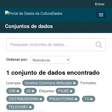
Entrar
Conjuntos de dados
CONJUNTOS DE DADOS
ORGANIZAÇÕES
GRUPOS
SOBRE
Ordenar por
1 conjunto de dados encontrado
Licenças:
Creative Commons Atribuição
Formatos:
CSV
JS
Etiquetas:
FILME
DISTRIBUIDORAS
PRODUTORAS
TV
TELEVISÃO