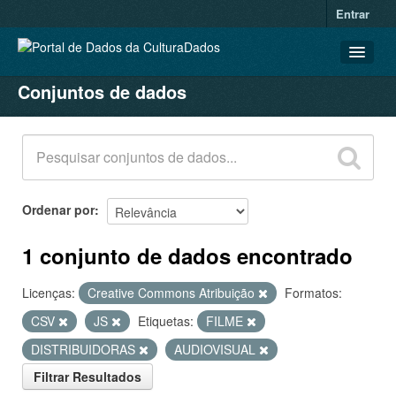
Entrar
Conjuntos de dados
CONJUNTOS DE DADOS
ORGANIZAÇÕES
GRUPOS
SOBRE
Ordenar por
1 conjunto de dados encontrado
Licenças:
Creative Commons Atribuição
Formatos:
CSV
JS
Etiquetas:
FILME
DISTRIBUIDORAS
AUDIOVISUAL
Filtrar Resultados