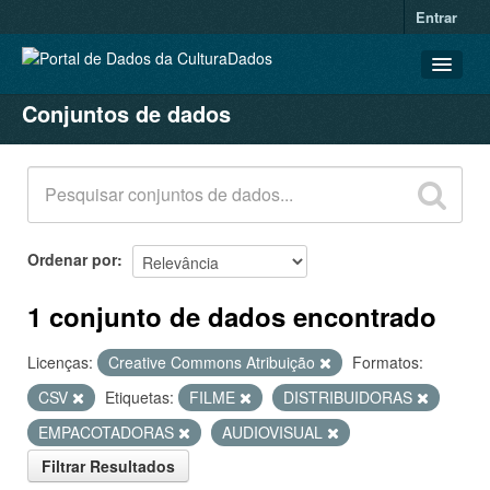
Entrar
Conjuntos de dados
CONJUNTOS DE DADOS
ORGANIZAÇÕES
GRUPOS
SOBRE
Ordenar por
1 conjunto de dados encontrado
Licenças:
Creative Commons Atribuição
Formatos:
CSV
Etiquetas:
FILME
DISTRIBUIDORAS
EMPACOTADORAS
AUDIOVISUAL
Filtrar Resultados