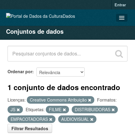
Entrar
Conjuntos de dados
CONJUNTOS DE DADOS
ORGANIZAÇÕES
GRUPOS
SOBRE
Ordenar por
1 conjunto de dados encontrado
Licenças:
Creative Commons Atribuição
Formatos:
JS
Etiquetas:
FILME
DISTRIBUIDORAS
EMPACOTADORAS
AUDIOVISUAL
Filtrar Resultados