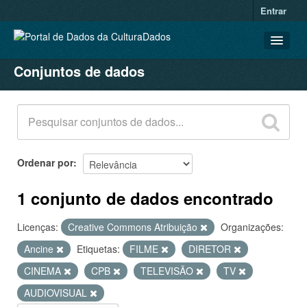
Entrar
Conjuntos de dados
CONJUNTOS DE DADOS
ORGANIZAÇÕES
GRUPOS
SOBRE
Ordenar por
1 conjunto de dados encontrado
Licenças:
Creative Commons Atribuição
Organizações:
Ancine
Etiquetas:
FILME
DIRETOR
CINEMA
CPB
TELEVISÃO
TV
AUDIOVISUAL