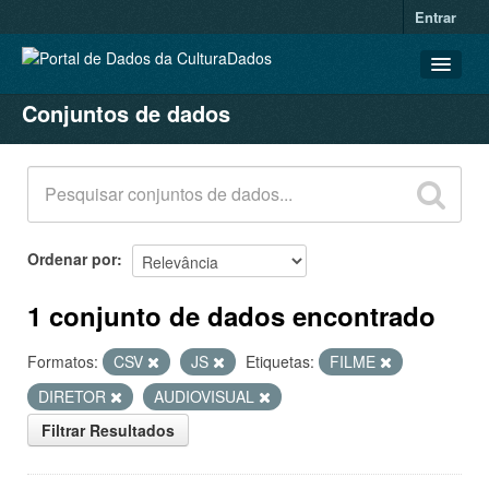
Entrar
Conjuntos de dados
CONJUNTOS DE DADOS
ORGANIZAÇÕES
GRUPOS
SOBRE
Ordenar por
1 conjunto de dados encontrado
Formatos:
CSV
JS
Etiquetas:
FILME
DIRETOR
AUDIOVISUAL
Filtrar Resultados