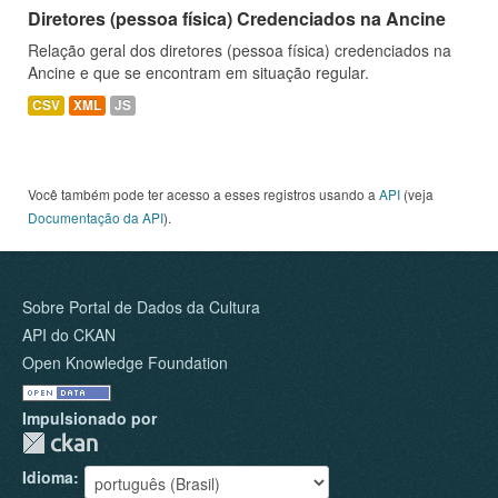
Diretores (pessoa física) Credenciados na Ancine
Relação geral dos diretores (pessoa física) credenciados na
Ancine e que se encontram em situação regular.
CSV
XML
JS
Você também pode ter acesso a esses registros usando a
API
(veja
Documentação da API
).
Sobre Portal de Dados da Cultura
API do CKAN
Open Knowledge Foundation
Impulsionado por
Idioma