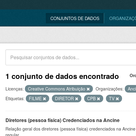
CONJUNTOS DE DADOS
ORGANIZAÇ
1 conjunto de dados encontrado
Or
Licenças:
Creative Commons Atribuição
Organizações:
Anc
Etiquetas:
FILME
DIRETOR
CPB
TV
Diretores (pessoa física) Credenciados na Ancine
Relação geral dos diretores (pessoa física) credenciados na Ancin
regular.