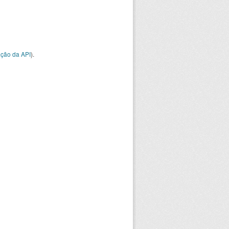
ção da API
).