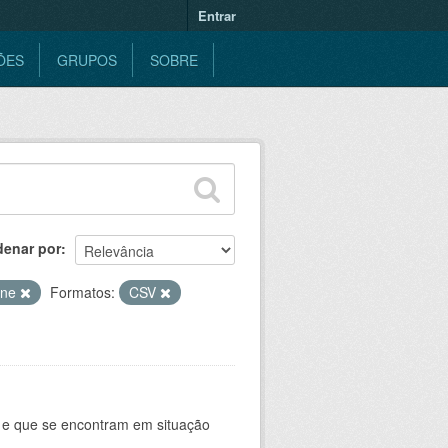
Entrar
ÕES
GRUPOS
SOBRE
denar por
ine
Formatos:
CSV
e e que se encontram em situação