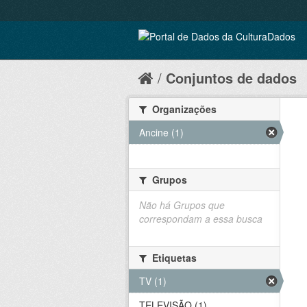
Conjuntos de dados
Organizações
Ancine (1)
Grupos
Não há Grupos que
correspondam a essa busca
Etiquetas
TV (1)
TELEVISÃO (1)