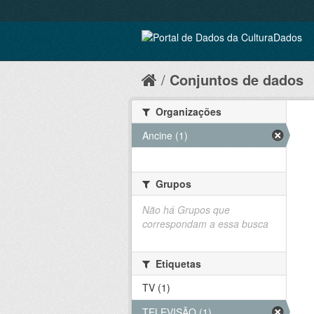
Conjuntos de dados
Organizações
Ancine (1)
Grupos
Não há Grupos que
correspondam a essa busca
Etiquetas
TV (1)
TELEVISÃO (1)