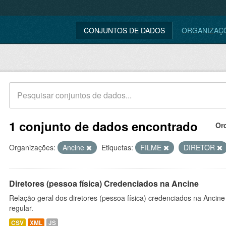
CONJUNTOS DE DADOS
ORGANIZAÇ
1 conjunto de dados encontrado
Or
Organizações:
Ancine
Etiquetas:
FILME
DIRETOR
Diretores (pessoa física) Credenciados na Ancine
Relação geral dos diretores (pessoa física) credenciados na Ancin
regular.
CSV
XML
JS