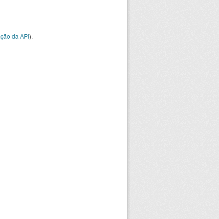
ção da API
).