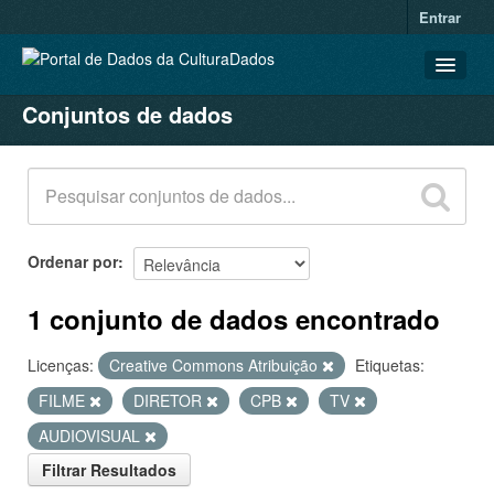
Entrar
Conjuntos de dados
CONJUNTOS DE DADOS
ORGANIZAÇÕES
GRUPOS
SOBRE
Ordenar por
1 conjunto de dados encontrado
Licenças:
Creative Commons Atribuição
Etiquetas:
FILME
DIRETOR
CPB
TV
AUDIOVISUAL
Filtrar Resultados