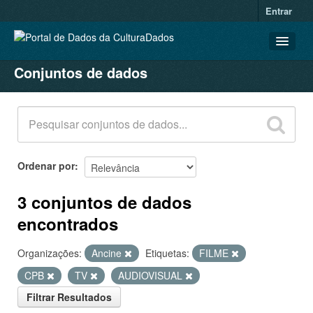
Entrar
Conjuntos de dados
CONJUNTOS DE DADOS
ORGANIZAÇÕES
GRUPOS
SOBRE
Ordenar por
3 conjuntos de dados
encontrados
Organizações:
Ancine
Etiquetas:
FILME
CPB
TV
AUDIOVISUAL
Filtrar Resultados