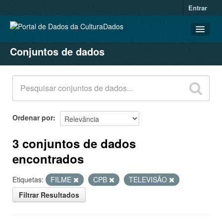
Entrar
Conjuntos de dados
CONJUNTOS DE DADOS
ORGANIZAÇÕES
GRUPOS
SOBRE
Ordenar por
3 conjuntos de dados
encontrados
Etiquetas:
FILME
CPB
TELEVISÃO
Filtrar Resultados