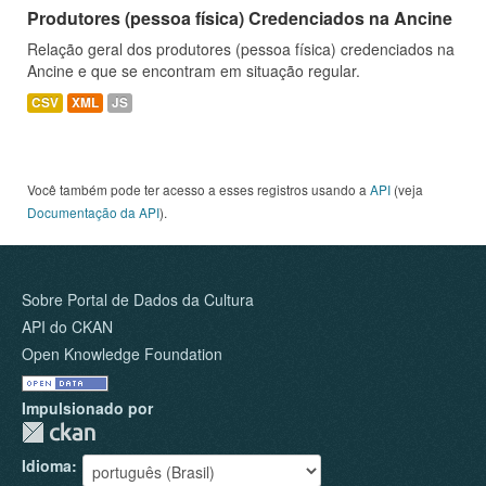
Produtores (pessoa física) Credenciados na Ancine
Relação geral dos produtores (pessoa física) credenciados na
Ancine e que se encontram em situação regular.
CSV
XML
JS
Você também pode ter acesso a esses registros usando a
API
(veja
Documentação da API
).
Sobre Portal de Dados da Cultura
API do CKAN
Open Knowledge Foundation
Impulsionado por
Idioma