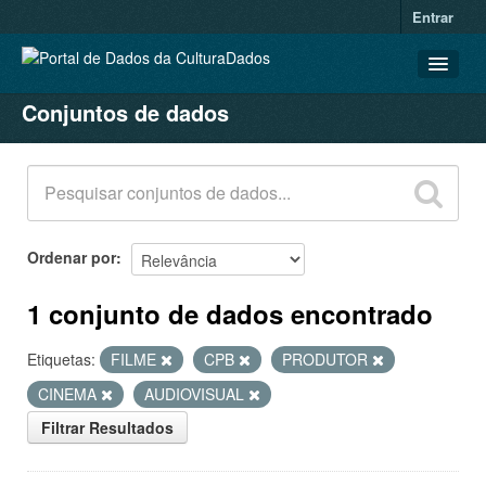
Entrar
Conjuntos de dados
CONJUNTOS DE DADOS
ORGANIZAÇÕES
GRUPOS
SOBRE
Ordenar por
1 conjunto de dados encontrado
Etiquetas:
FILME
CPB
PRODUTOR
CINEMA
AUDIOVISUAL
Filtrar Resultados