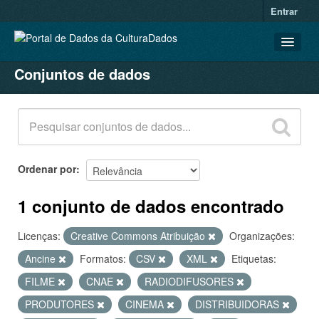
Entrar
Conjuntos de dados
CONJUNTOS DE DADOS
ORGANIZAÇÕES
GRUPOS
SOBRE
Ordenar por
1 conjunto de dados encontrado
Licenças:
Creative Commons Atribuição
Organizações:
Ancine
Formatos:
CSV
XML
Etiquetas:
FILME
CNAE
RADIODIFUSORES
PRODUTORES
CINEMA
DISTRIBUIDORAS