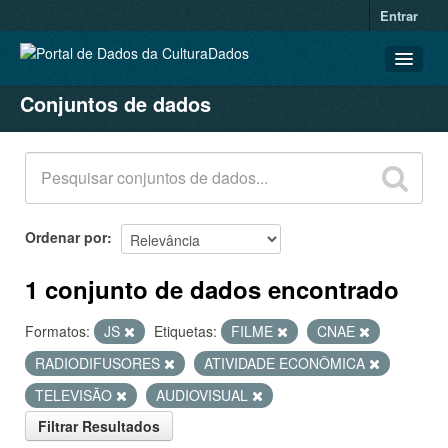
Entrar
Conjuntos de dados
CONJUNTOS DE DADOS
ORGANIZAÇÕES
GRUPOS
SOBRE
Ordenar por
1 conjunto de dados encontrado
Formatos:
JS
Etiquetas:
FILME
CNAE
RADIODIFUSORES
ATIVIDADE ECONÔMICA
TELEVISÃO
AUDIOVISUAL
Filtrar Resultados