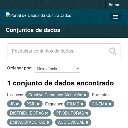
Entrar
Conjuntos de dados
CONJUNTOS DE DADOS
ORGANIZAÇÕES
GRUPOS
SOBRE
Ordenar por
1 conjunto de dados encontrado
Licenças:
Creative Commons Atribuição
Formatos:
JS
XML
Etiquetas:
FILME
CINEMA
DISTRIBUIDORAS
PRODUTORAS
EMPACOTADORAS
AUDIOVISUAL