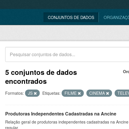
CONJUNTOS DE DADOS
ORGANIZAÇ
5 conjuntos de dados
Or
encontrados
Formatos:
JS
Etiquetas:
FILME
CINEMA
TELE
Produtoras Independentes Cadastradas na Ancine
Relação geral de produtoras independentes cadastradas na Ancine
regular.