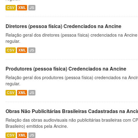
CSV
XML
JS
Diretores (pessoa física) Credenciados na Ancine
Relação geral dos diretores (pessoa física) credenciados na Ancin
regular.
CSV
XML
JS
Produtores (pessoa física) Credenciados na Ancine
Relação geral dos produtores (pessoa física) credenciados na Anc
regular.
CSV
XML
JS
Obras Não Publicitárias Brasileiras Cadastradas na Anc
Relação das obras audiovisuais não publicitárias brasileiras com C
Brasileiro) emitidos pela Ancine.
CSV
XML
JS