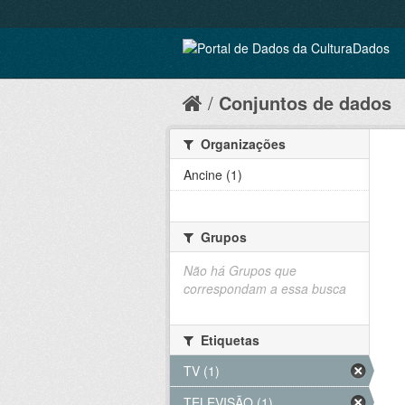
Conjuntos de dados
Organizações
Ancine (1)
Grupos
Não há Grupos que
correspondam a essa busca
Etiquetas
TV (1)
TELEVISÃO (1)