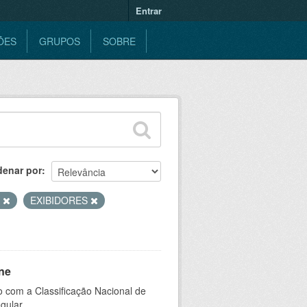
Entrar
ÕES
GRUPOS
SOBRE
denar por
A
EXIBIDORES
ne
 com a Classificação Nacional de
gular.