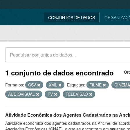
CONJUNTOS DE DADOS
ORGANIZAÇ
1 conjunto de dados encontrado
Or
Formatos:
CSV
XML
Etiquetas:
FILME
CINEM
AUDIOVISUAL
TV
TELEVISÃO
Atividade Econômica dos Agentes Cadastrados na Anci
Atividade econômica dos agentes cadastrados na Ancine, de acordo
Atividades Econômicas (CNAE), e que se encontram em situação re