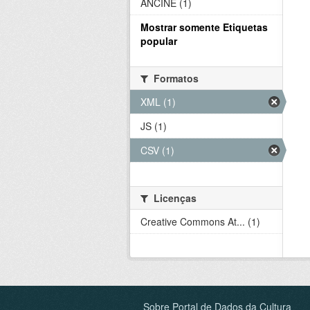
ANCINE (1)
Mostrar somente Etiquetas
popular
Formatos
XML (1)
JS (1)
CSV (1)
Licenças
Creative Commons At... (1)
Sobre Portal de Dados da Cultura