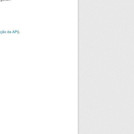
ção da API
).