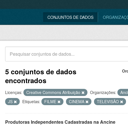
CONJUNTOS DE DADOS
ORGANIZAÇ
5 conjuntos de dados
Or
encontrados
Licenças:
Creative Commons Atribuição
Organizações:
Anc
JS
Etiquetas:
FILME
CINEMA
TELEVISÃO
Produtoras Independentes Cadastradas na Ancine