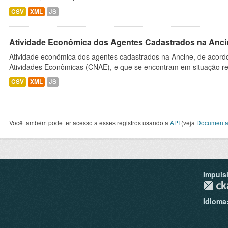
CSV
XML
JS
Atividade Econômica dos Agentes Cadastrados na Anci
Atividade econômica dos agentes cadastrados na Ancine, de acordo
Atividades Econômicas (CNAE), e que se encontram em situação re
CSV
XML
JS
Você também pode ter acesso a esses registros usando a
API
(veja
Documenta
Impuls
Idioma