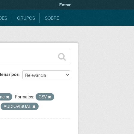
Entrar
ÕES
GRUPOS
SOBRE
denar por
ine
Formatos:
CSV
AUDIOVISUAL