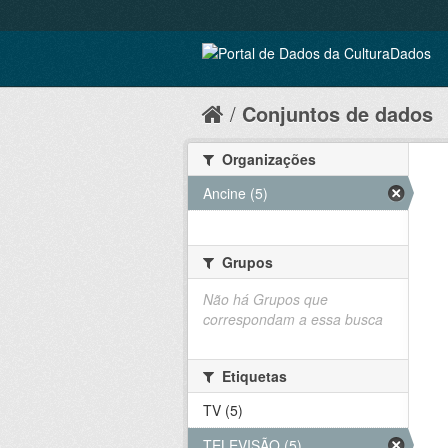
Conjuntos de dados
Organizações
Ancine (5)
Grupos
Não há Grupos que
correspondam a essa busca
Etiquetas
TV (5)
TELEVISÃO (5)