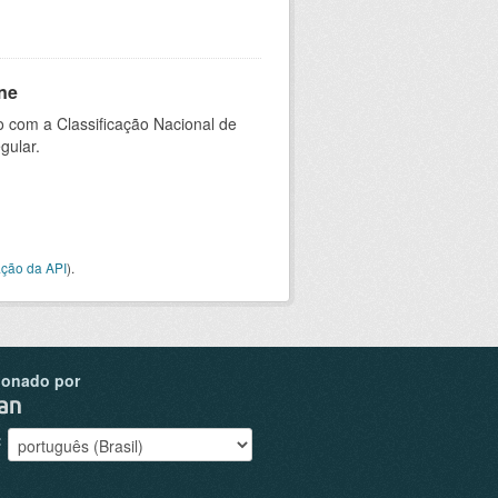
ne
 com a Classificação Nacional de
gular.
ção da API
).
ionado por