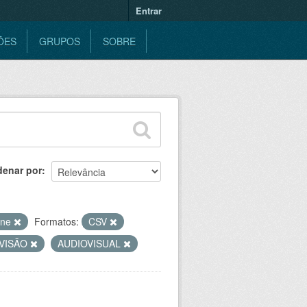
Entrar
ÕES
GRUPOS
SOBRE
denar por
ine
Formatos:
CSV
VISÃO
AUDIOVISUAL