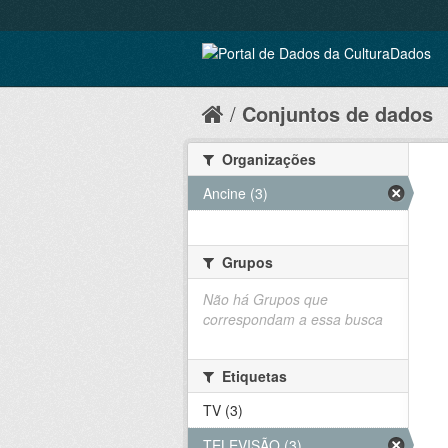
Conjuntos de dados
Organizações
Ancine (3)
Grupos
Não há Grupos que
correspondam a essa busca
Etiquetas
TV (3)
TELEVISÃO (3)