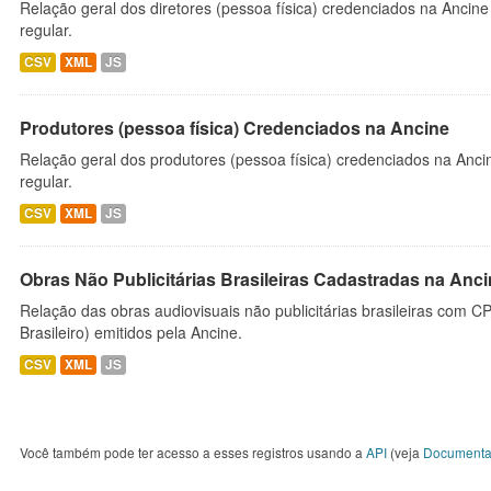
Relação geral dos diretores (pessoa física) credenciados na Ancin
regular.
CSV
XML
JS
Produtores (pessoa física) Credenciados na Ancine
Relação geral dos produtores (pessoa física) credenciados na Anc
regular.
CSV
XML
JS
Obras Não Publicitárias Brasileiras Cadastradas na Anc
Relação das obras audiovisuais não publicitárias brasileiras com C
Brasileiro) emitidos pela Ancine.
CSV
XML
JS
Você também pode ter acesso a esses registros usando a
API
(veja
Documenta