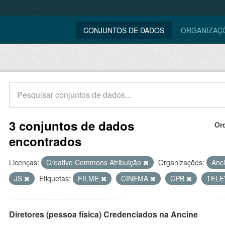
CONJUNTOS DE DADOS
ORGANIZAÇ
3 conjuntos de dados
Or
encontrados
Licenças:
Creative Commons Atribuição
Organizações:
Anc
JS
Etiquetas:
FILME
CINEMA
CPB
TELE
Diretores (pessoa física) Credenciados na Ancine