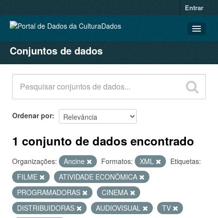
Entrar
Conjuntos de dados
CONJUNTOS DE DADOS
ORGANIZAÇÕES
GRUPOS
SOBRE
Ordenar por
1 conjunto de dados encontrado
Organizações:
Ancine
Formatos:
XML
Etiquetas:
FILME
ATIVIDADE ECONÔMICA
PROGRAMADORAS
CINEMA
DISTRIBUIDORAS
AUDIOVISUAL
TV