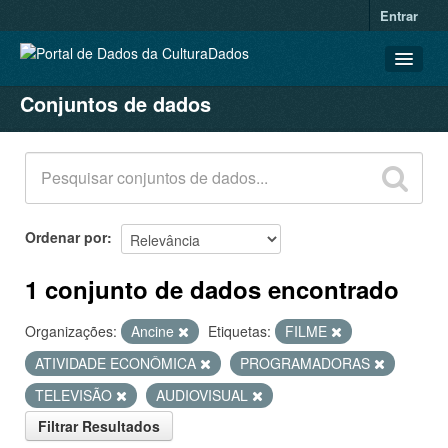
Entrar
Conjuntos de dados
CONJUNTOS DE DADOS
ORGANIZAÇÕES
GRUPOS
SOBRE
Ordenar por
1 conjunto de dados encontrado
Organizações:
Ancine
Etiquetas:
FILME
ATIVIDADE ECONÔMICA
PROGRAMADORAS
TELEVISÃO
AUDIOVISUAL
Filtrar Resultados