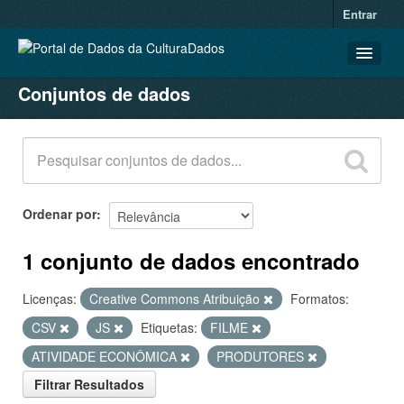
Entrar
Conjuntos de dados
CONJUNTOS DE DADOS
ORGANIZAÇÕES
GRUPOS
SOBRE
Ordenar por
1 conjunto de dados encontrado
Licenças:
Creative Commons Atribuição
Formatos:
CSV
JS
Etiquetas:
FILME
ATIVIDADE ECONÔMICA
PRODUTORES
Filtrar Resultados