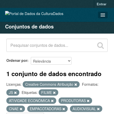
Entrar
Conjuntos de dados
CONJUNTOS DE DADOS
ORGANIZAÇÕES
GRUPOS
SOBRE
Ordenar por
1 conjunto de dados encontrado
Licenças:
Creative Commons Atribuição
Formatos:
JS
Etiquetas:
FILME
ATIVIDADE ECONÔMICA
PRODUTORAS
CNAE
EMPACOTADORAS
AUDIOVISUAL