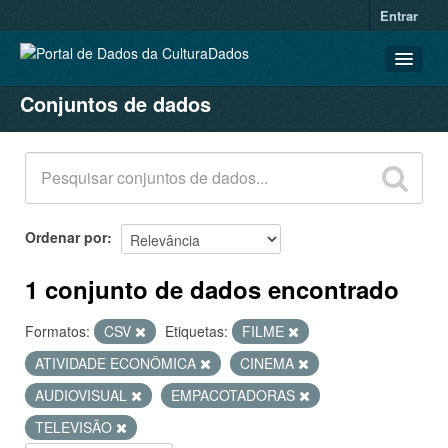
Entrar
Conjuntos de dados
CONJUNTOS DE DADOS
ORGANIZAÇÕES
GRUPOS
SOBRE
Ordenar por
1 conjunto de dados encontrado
Formatos:
CSV
Etiquetas:
FILME
ATIVIDADE ECONÔMICA
CINEMA
AUDIOVISUAL
EMPACOTADORAS
TELEVISÃO