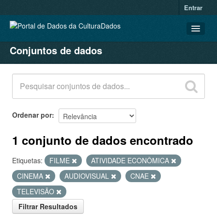
Entrar
Conjuntos de dados
CONJUNTOS DE DADOS
ORGANIZAÇÕES
GRUPOS
SOBRE
Ordenar por
1 conjunto de dados encontrado
Etiquetas:
FILME
ATIVIDADE ECONÔMICA
CINEMA
AUDIOVISUAL
CNAE
TELEVISÃO
Filtrar Resultados