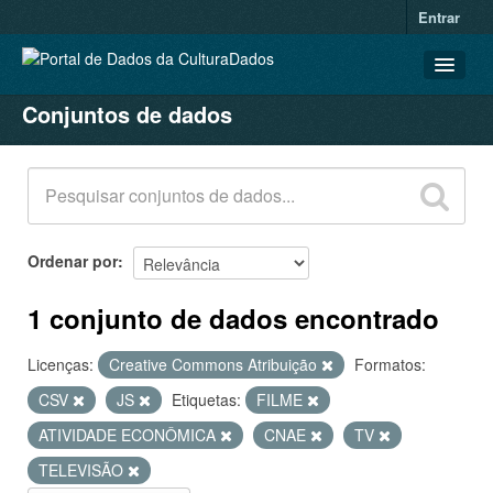
Entrar
Conjuntos de dados
CONJUNTOS DE DADOS
ORGANIZAÇÕES
GRUPOS
SOBRE
Ordenar por
1 conjunto de dados encontrado
Licenças:
Creative Commons Atribuição
Formatos:
CSV
JS
Etiquetas:
FILME
ATIVIDADE ECONÔMICA
CNAE
TV
TELEVISÃO