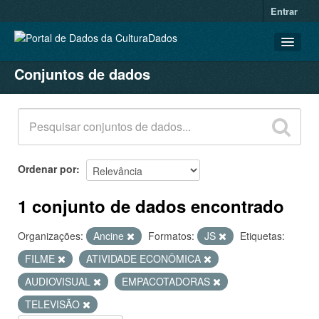
Entrar
Conjuntos de dados
CONJUNTOS DE DADOS
ORGANIZAÇÕES
GRUPOS
SOBRE
Ordenar por
1 conjunto de dados encontrado
Organizações:
Ancine
Formatos:
JS
Etiquetas:
FILME
ATIVIDADE ECONÔMICA
AUDIOVISUAL
EMPACOTADORAS
TELEVISÃO