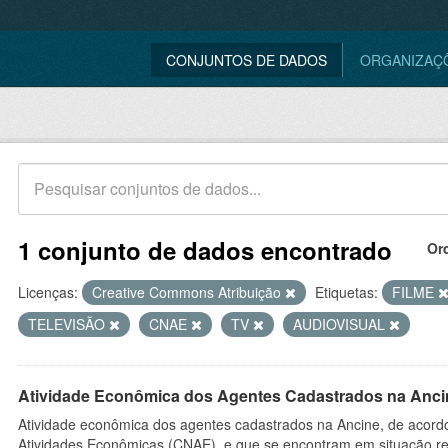
CONJUNTOS DE DADOS
ORGANIZAÇ
1 conjunto de dados encontrado
Or
Licenças:
Creative Commons Atribuição
Etiquetas:
FILME
TELEVISÃO
CNAE
TV
AUDIOVISUAL
Atividade Econômica dos Agentes Cadastrados na Anci
Atividade econômica dos agentes cadastrados na Ancine, de acordo
Atividades Econômicas (CNAE), e que se encontram em situação re