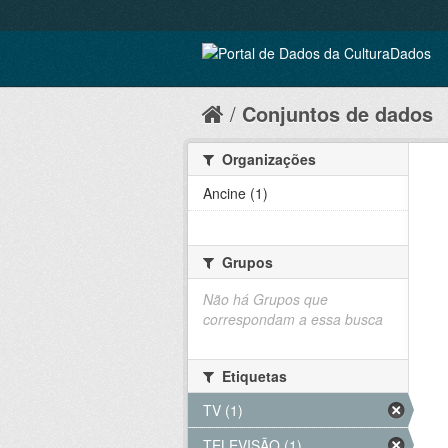
Conjuntos de dados
Organizações
Ancine (1)
Grupos
Não há Grupos que
correspondam a essa busca
Etiquetas
TV (1)
TELEVISÃO (1)