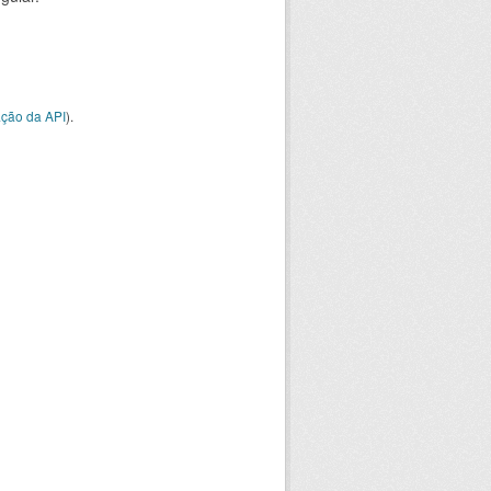
ção da API
).