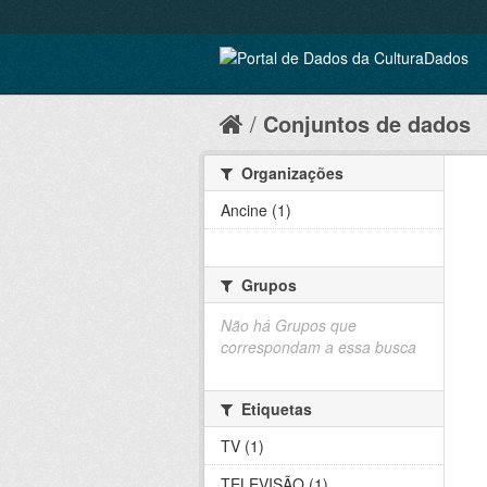
Conjuntos de dados
Organizações
Ancine (1)
Grupos
Não há Grupos que
correspondam a essa busca
Etiquetas
TV (1)
TELEVISÃO (1)