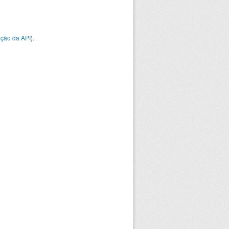
ção da API
).