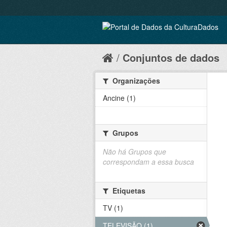
Conjuntos de dados
Organizações
Ancine (1)
Grupos
Não há Grupos que
correspondam a essa busca
Etiquetas
TV (1)
TELEVISÃO (1)