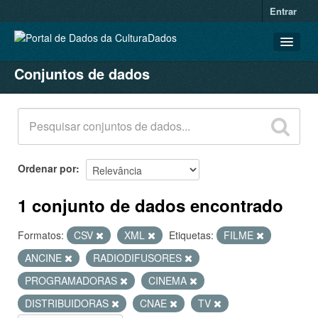
Entrar
Conjuntos de dados
CONJUNTOS DE DADOS
ORGANIZAÇÕES
GRUPOS
SOBRE
Ordenar por
1 conjunto de dados encontrado
Formatos:
CSV
XML
Etiquetas:
FILME
ANCINE
RADIODIFUSORES
PROGRAMADORAS
CINEMA
DISTRIBUIDORAS
CNAE
TV