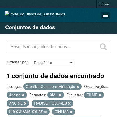
Entrar
Conjuntos de dados
CONJUNTOS DE DADOS
ORGANIZAÇÕES
GRUPOS
SOBRE
Ordenar por
1 conjunto de dados encontrado
Licenças:
Creative Commons Atribuição
Organizações:
Ancine
Formatos:
XML
Etiquetas:
FILME
ANCINE
RADIODIFUSORES
PROGRAMADORAS
CINEMA