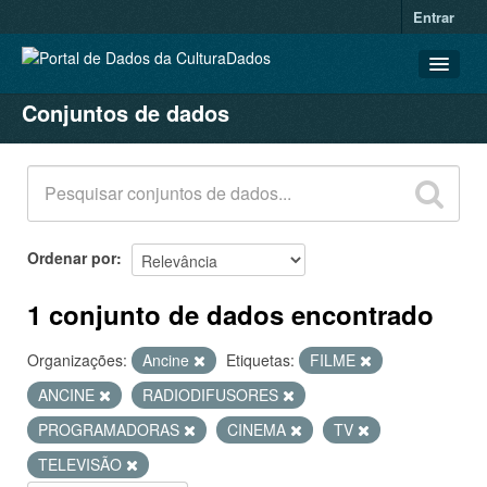
Entrar
Conjuntos de dados
CONJUNTOS DE DADOS
ORGANIZAÇÕES
GRUPOS
SOBRE
Ordenar por
1 conjunto de dados encontrado
Organizações:
Ancine
Etiquetas:
FILME
ANCINE
RADIODIFUSORES
PROGRAMADORAS
CINEMA
TV
TELEVISÃO