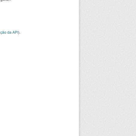
ção da API
).