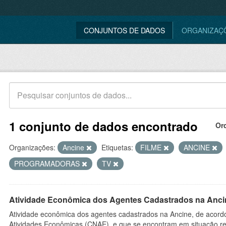
CONJUNTOS DE DADOS
ORGANIZAÇ
1 conjunto de dados encontrado
Or
Organizações:
Ancine
Etiquetas:
FILME
ANCINE
PROGRAMADORAS
TV
Atividade Econômica dos Agentes Cadastrados na Anci
Atividade econômica dos agentes cadastrados na Ancine, de acordo
Atividades Econômicas (CNAE), e que se encontram em situação re