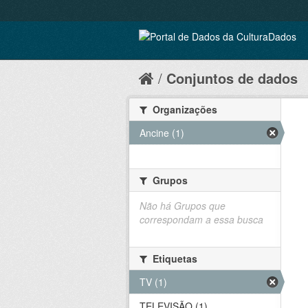
Conjuntos de dados
Organizações
Ancine (1)
Grupos
Não há Grupos que
correspondam a essa busca
Etiquetas
TV (1)
TELEVISÃO (1)