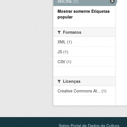
ANCINE (1)
Mostrar somente Etiquetas
popular
Formatos
XML (1)
JS (1)
CSV (1)
Licenças
Creative Commons At... (1)
Sobre Portal de Dados da Cultura