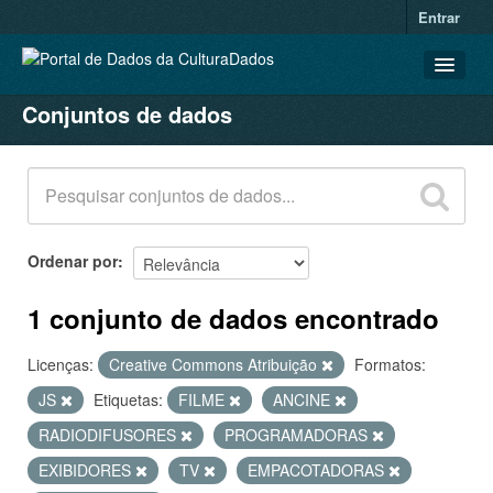
Entrar
Conjuntos de dados
CONJUNTOS DE DADOS
ORGANIZAÇÕES
GRUPOS
SOBRE
Ordenar por
1 conjunto de dados encontrado
Licenças:
Creative Commons Atribuição
Formatos:
JS
Etiquetas:
FILME
ANCINE
RADIODIFUSORES
PROGRAMADORAS
EXIBIDORES
TV
EMPACOTADORAS