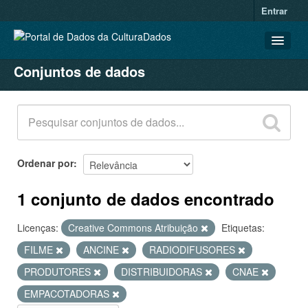
Entrar
Conjuntos de dados
CONJUNTOS DE DADOS
ORGANIZAÇÕES
GRUPOS
SOBRE
Ordenar por
1 conjunto de dados encontrado
Licenças:
Creative Commons Atribuição
Etiquetas:
FILME
ANCINE
RADIODIFUSORES
PRODUTORES
DISTRIBUIDORAS
CNAE
EMPACOTADORAS