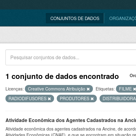
CONJUNTOS DE DADOS
ORGANIZAÇ
1 conjunto de dados encontrado
Or
Licenças:
Creative Commons Atribuição
Etiquetas:
FILME
RADIODIFUSORES
PRODUTORES
DISTRIBUIDOR
Atividade Econômica dos Agentes Cadastrados na Anci
Atividade econômica dos agentes cadastrados na Ancine, de acordo
Atividades Econômicas (CNAE), e que se encontram em situação re