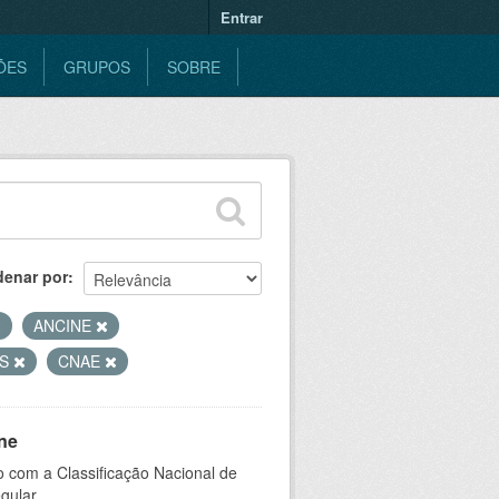
Entrar
ÕES
GRUPOS
SOBRE
denar por
ANCINE
AS
CNAE
ne
 com a Classificação Nacional de
gular.