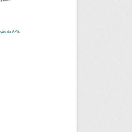
ção da API
).