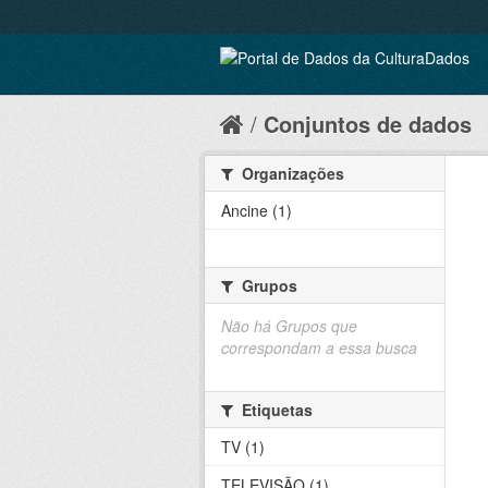
Conjuntos de dados
Organizações
Ancine (1)
Grupos
Não há Grupos que
correspondam a essa busca
Etiquetas
TV (1)
TELEVISÃO (1)