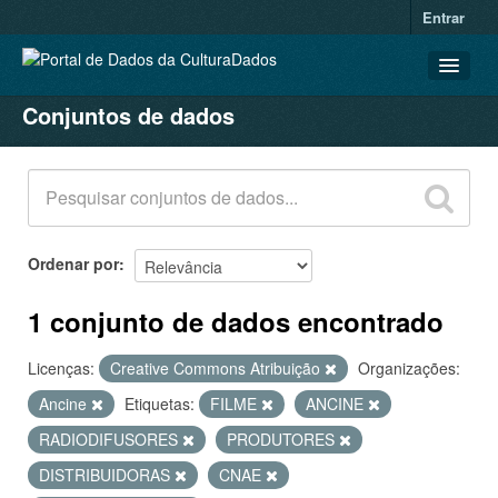
Entrar
Conjuntos de dados
CONJUNTOS DE DADOS
ORGANIZAÇÕES
GRUPOS
SOBRE
Ordenar por
1 conjunto de dados encontrado
Licenças:
Creative Commons Atribuição
Organizações:
Ancine
Etiquetas:
FILME
ANCINE
RADIODIFUSORES
PRODUTORES
DISTRIBUIDORAS
CNAE