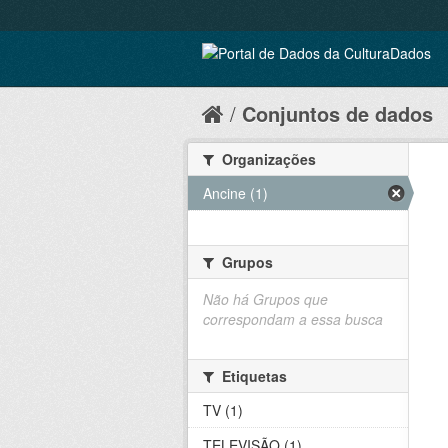
Conjuntos de dados
Organizações
Ancine (1)
Grupos
Não há Grupos que
correspondam a essa busca
Etiquetas
TV (1)
TELEVISÃO (1)