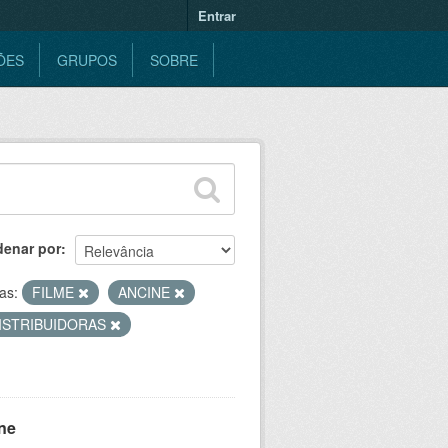
Entrar
ÕES
GRUPOS
SOBRE
denar por
as:
FILME
ANCINE
ISTRIBUIDORAS
ne