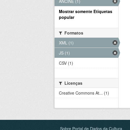
ANCINE (1)
Mostrar somente Etiquetas
popular
Formatos
XML (1)
JS (1)
CSV (1)
Licenças
Creative Commons At... (1)
Sobre Portal de Dados da Cultura