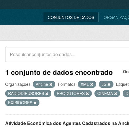
CONJUNTOS DE DADOS
ORGANIZAÇ
1 conjunto de dados encontrado
Or
Organizações:
Ancine
Formatos:
XML
JS
Etiquet
RADIODIFUSORES
PRODUTORES
CINEMA
D
EXIBIDORES
Atividade Econômica dos Agentes Cadastrados na Anci