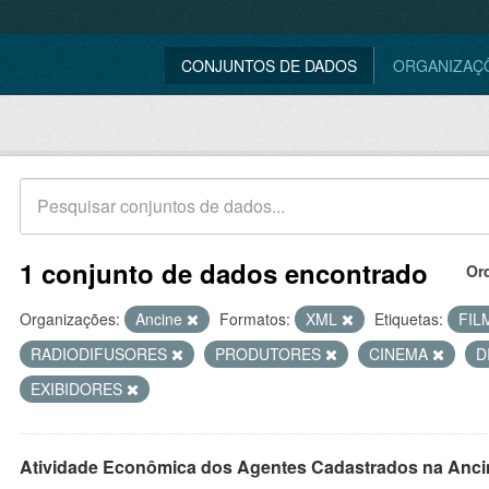
CONJUNTOS DE DADOS
ORGANIZAÇ
1 conjunto de dados encontrado
Or
Organizações:
Ancine
Formatos:
XML
Etiquetas:
FIL
RADIODIFUSORES
PRODUTORES
CINEMA
D
EXIBIDORES
Atividade Econômica dos Agentes Cadastrados na Anci