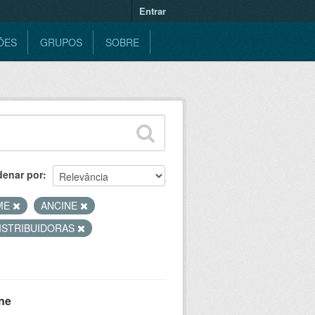
Entrar
ÕES
GRUPOS
SOBRE
denar por
ME
ANCINE
ISTRIBUIDORAS
ne