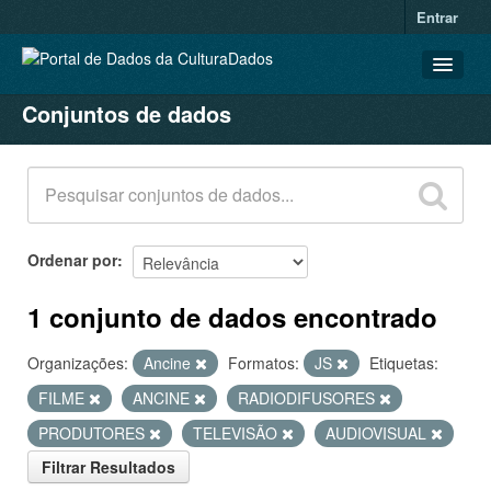
Entrar
Conjuntos de dados
CONJUNTOS DE DADOS
ORGANIZAÇÕES
GRUPOS
SOBRE
Ordenar por
1 conjunto de dados encontrado
Organizações:
Ancine
Formatos:
JS
Etiquetas:
FILME
ANCINE
RADIODIFUSORES
PRODUTORES
TELEVISÃO
AUDIOVISUAL
Filtrar Resultados