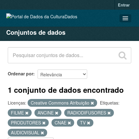
Entrar
Conjuntos de dados
CONJUNTOS DE DADOS
ORGANIZAÇÕES
GRUPOS
SOBRE
Ordenar por
1 conjunto de dados encontrado
Licenças:
Creative Commons Atribuição
Etiquetas:
FILME
ANCINE
RADIODIFUSORES
PRODUTORES
CNAE
TV
AUDIOVISUAL