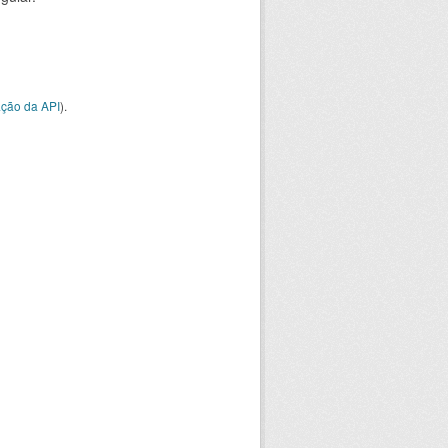
ção da API
).