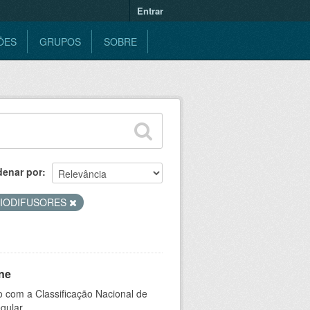
Entrar
ÕES
GRUPOS
SOBRE
denar por
IODIFUSORES
ne
 com a Classificação Nacional de
gular.