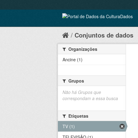
Conjuntos de dados
Organizações
Ancine (1)
Grupos
Não há Grupos que
correspondam a essa busca
Etiquetas
TV (1)
TELEVISÃO (1)