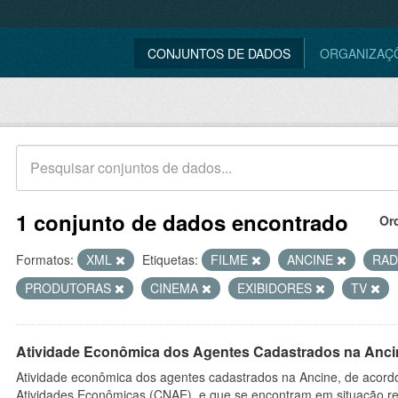
CONJUNTOS DE DADOS
ORGANIZAÇ
1 conjunto de dados encontrado
Or
Formatos:
XML
Etiquetas:
FILME
ANCINE
RAD
PRODUTORAS
CINEMA
EXIBIDORES
TV
Atividade Econômica dos Agentes Cadastrados na Anci
Atividade econômica dos agentes cadastrados na Ancine, de acordo
Atividades Econômicas (CNAE), e que se encontram em situação re