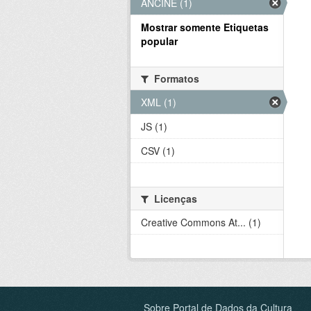
ANCINE (1)
Mostrar somente Etiquetas
popular
Formatos
XML (1)
JS (1)
CSV (1)
Licenças
Creative Commons At... (1)
Sobre Portal de Dados da Cultura