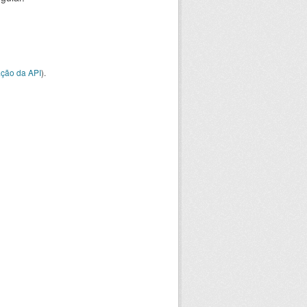
ção da API
).