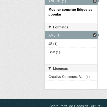
ANCINE (1)
Mostrar somente Etiquetas
popular
Formatos
XML (1)
JS (1)
CSV (1)
Licenças
Creative Commons At... (1)
Sobre Portal de Dados da Cultura