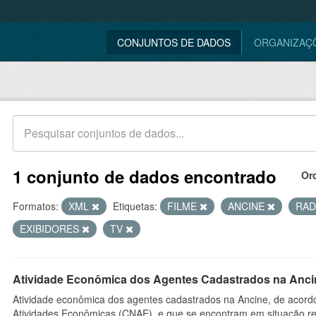
CONJUNTOS DE DADOS
ORGANIZAÇ
1 conjunto de dados encontrado
Or
Formatos:
XML
Etiquetas:
FILME
ANCINE
RAD
EXIBIDORES
TV
Atividade Econômica dos Agentes Cadastrados na Anci
Atividade econômica dos agentes cadastrados na Ancine, de acordo
Atividades Econômicas (CNAE), e que se encontram em situação re