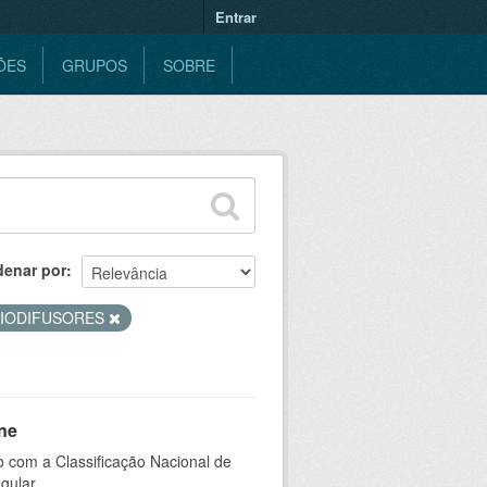
Entrar
ÕES
GRUPOS
SOBRE
denar por
IODIFUSORES
ne
 com a Classificação Nacional de
gular.