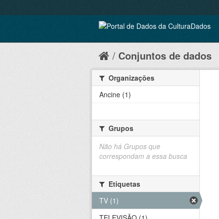
Conjuntos de dados
Organizações
Ancine (1)
Grupos
Não há Grupos que
correspondam a essa busca
Etiquetas
TV (1)
TELEVISÃO (1)